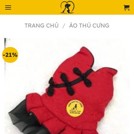
Chuyển
đến
nội
TRANG CHỦ
/
ÁO THÚ CƯNG
dung
-21%