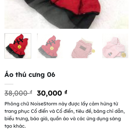
Áo thú cưng 06
Original
Current
38,000
₫
30,000
₫
price
price
Phông chữ NoiseStorm này được lấy cảm hứng từ
was:
is:
trang phục Cổ điển và Cổ điển, tiêu đề, bảng chỉ dẫn,
38,000 ₫.
30,000 ₫.
biểu trưng, báo giá, quần áo và các ứng dụng sáng
tạo khác.