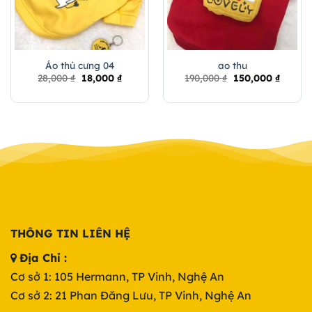
Áo thú cưng 04
ao thu
Original
Current
Original
Curren
28,000
₫
18,000
₫
190,000
₫
150,000
₫
price
price
price
price
was:
is:
was:
is:
28,000 ₫.
18,000 ₫.
190,000 ₫.
150,000
THÔNG TIN LIÊN HỆ
Địa Chỉ :
Cơ sở 1: 105 Hermann, TP Vinh, Nghệ An
Cơ sở 2: 21 Phan Đăng Lưu, TP Vinh, Nghệ An