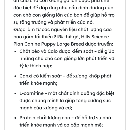
ăn cho chó con Giống gà lớn được pha chế
đặc biệt để đáp ứng nhu cầu dinh dưỡng của
con chó con giống lớn của bạn để giúp hỗ trợ
sự tăng trưởng và phát triển của nó.
Được làm từ các nguyên liệu chất lượng cao
bao gồm tối thiểu 34% thịt gà, Hills Science
Plan Canine Puppy Large Breed được truyền:
Chất béo và Calo được kiểm soát – để giúp
những chú chó con giống lớn phát triển với
tỷ lệ thích hợp;
Canxi có kiểm soát – để xương khớp phát
triển khỏe mạnh;
L-carnitine – một chất dinh dưỡng đặc biệt
được chứng minh là giúp tăng cường sức
mạnh của xương và cơ;
Protein chất lượng cao – để hỗ trợ sự phát
triển khỏe mạnh và cơ bắp mạnh mẽ;