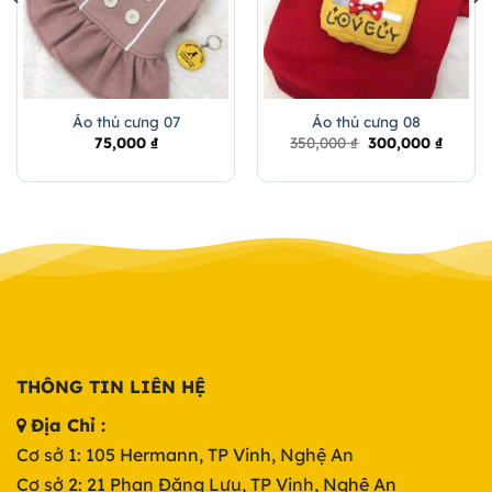
Áo thú cưng 07
Áo thú cưng 08
t
Original
Curren
75,000
₫
350,000
₫
300,000
₫
price
price
was:
is:
₫.
350,000 ₫.
300,000
THÔNG TIN LIÊN HỆ
Địa Chỉ :
Cơ sở 1: 105 Hermann, TP Vinh, Nghệ An
Cơ sở 2: 21 Phan Đăng Lưu, TP Vinh, Nghệ An