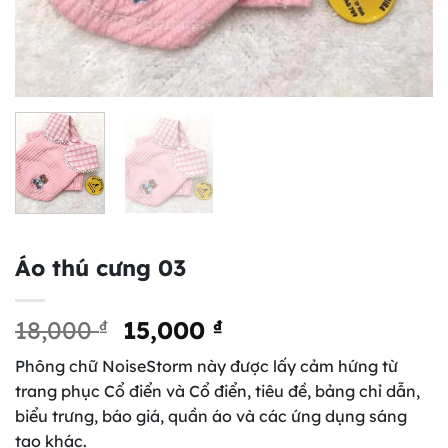
Áo thú cưng 03
Original
Current
18,000
₫
15,000
₫
price
price
Phông chữ NoiseStorm này được lấy cảm hứng từ
was:
is:
trang phục Cổ điển và Cổ điển, tiêu đề, bảng chỉ dẫn,
18,000 ₫.
15,000 ₫.
biểu trưng, báo giá, quần áo và các ứng dụng sáng
tạo khác.