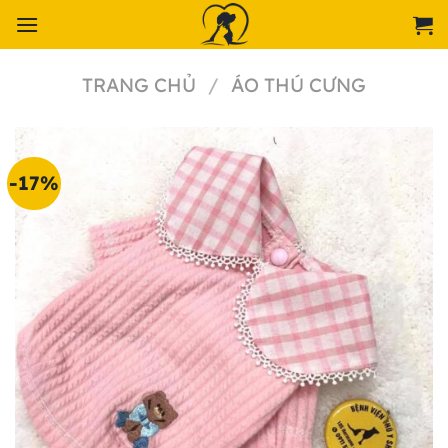
Chuyển
đến
nội
TRANG CHỦ
/
ÁO THÚ CƯNG
dung
-17%