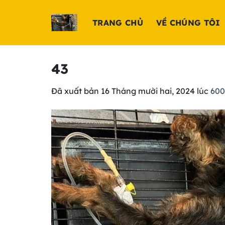
Chuyển
đến
TRANG CHỦ
VỀ CHÚNG TÔI
nội
dung
43
Đã xuất bản
16 Tháng mười hai, 2024
lúc
600