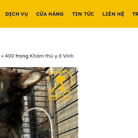
DỊCH VỤ
CỬA HÀNG
TIN TỨC
LIÊN HỆ
T
 × 400
trong
Khám thú y ở Vinh