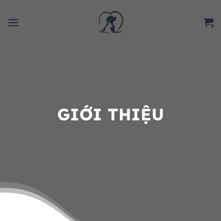
Chuyển
đến
nội
dung
GIỚI THIỆU