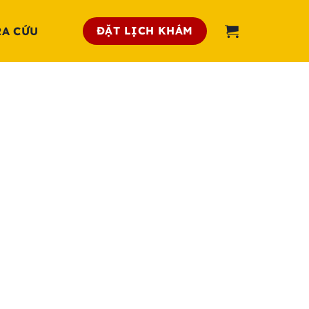
ĐẶT LỊCH KHÁM
RA CỨU
h