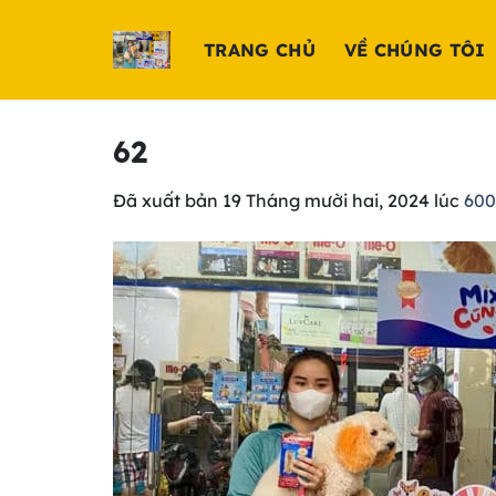
Chuyển
đến
TRANG CHỦ
VỀ CHÚNG TÔI
nội
dung
62
Đã xuất bản
19 Tháng mười hai, 2024
lúc
600