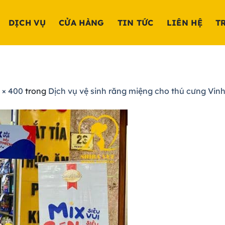
DỊCH VỤ
CỬA HÀNG
TIN TỨC
LIÊN HỆ
T
 × 400
trong
Dịch vụ vệ sinh răng miệng cho thú cưng Vin