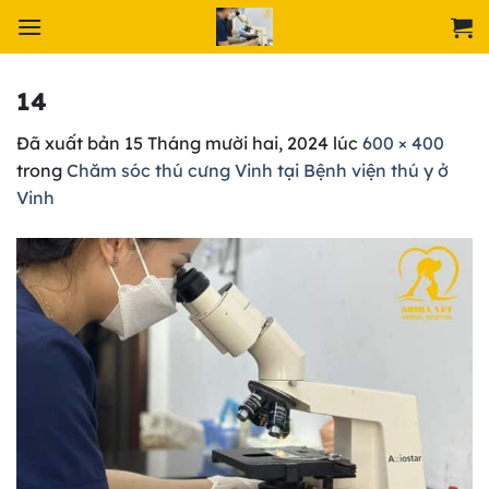
Chuyển
đến
nội
dung
14
Đã xuất bản
15 Tháng mười hai, 2024
lúc
600 × 400
trong
Chăm sóc thú cưng Vinh tại Bệnh viện thú y ở
Vinh