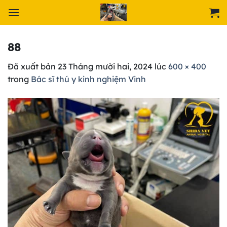
Chuyển
đến
nội
dung
88
Đã xuất bản
23 Tháng mười hai, 2024
lúc
600 × 400
trong
Bác sĩ thú y kinh nghiệm Vinh