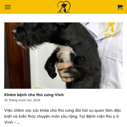
Chuyển
đến
nội
dung
Khám bệnh cho thú cưng Vinh
25 Tháng mười hai, 2024
Việc chăm sóc sức khỏe cho thú cưng đòi hỏi sự quan tâm đặc
biệt và kiến thức chuyên môn sâu rộng. Tại Bệnh viện thú y ở
Vinh – ...